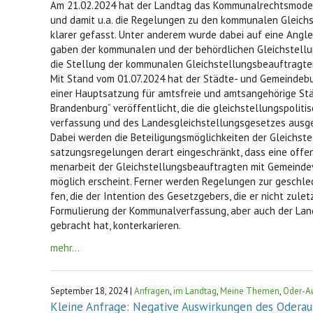
Am 21.02.2024 hat der Landtag das Kommunalrechtsmode
und damit u.a. die Regelungen zu den kommunalen Gleichs
klarer gefasst. Unter anderem wurde dabei auf eine Angl
gaben der kommunalen und der behördlichen Gleichstel
die Stellung der kommunalen Gleichstellungsbeauftragte
Mit Stand vom 01.07.2024 hat der Städte- und Gemeindeb
einer Hauptsatzung für amtsfreie und amtsangehörige St
Brandenburg“ veröffentlicht, die die gleichstellungspoli
verfassung und des Landesgleichstellungsgesetzes ausge
Dabei werden die Beteiligungsmöglichkeiten der Gleichst
satzungsregelungen derart eingeschränkt, dass eine off
menarbeit der Gleichstellungsbeauftragten mit Gemeind
möglich erscheint. Ferner werden Regelungen zur geschle
fen, die der Intention des Gesetzgebers, die er nicht zule
Formulierung der Kommunalverfassung, aber auch der La
gebracht hat, konterkarieren.
mehr...
September 18, 2024 |
Anfragen
,
im Landtag
,
Meine Themen
,
Oder-A
Kleine Anfrage: Negative Auswirkungen des Odera