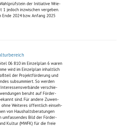
hlprüfstein der Initiative Wrie-
et 1 jedoch inzwischen vergeben.
n Ende 2024 bzw. Anfang 2025
ulturbereich
pitel 06 810 im Einzelplan 6 waren
mme wird im Einzelplan inhaltlich
roßteil der Projektförderung und
Landes subsummiert. So werden
d Interessensverbände verschie-
Zuwendungen beruht auf Förder-
n bekannt sind. Für andere Zuwen-
 ohne Weiteres öffentlich einseh-
hmen von Haushaltsberatungen
n umfassendes Bild der Förder-
nd Kultur (MWFK) für die freie