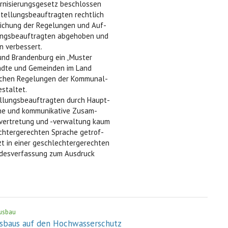
rnisierungsgesetz beschlossen
tellungsbeauftragten rechtlich
eichung der Regelungen und Auf-
lungsbeauftragten abgehoben und
n verbessert.
und Brandenburg ein „Muster
ädte und Gemeinden im Land
tischen Regelungen der Kommunal-
staltet.
ellungsbeauftragten durch Haupt-
ene und kommunikative Zusam-
evertretung und -verwaltung kaum
chtergerechten Sprache getrof-
tzt in einer geschlechtergerechten
ndesverfassung zum Ausdruck
usbau
usbaus auf den Hochwasserschutz