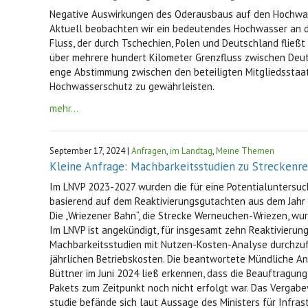
Negative Auswirkungen des Oderausbaus auf den Hochwa
Aktuell beobachten wir ein bedeutendes Hochwasser an d
Fluss, der durch Tschechien, Polen und Deutschland fließt
über mehrere hundert Kilometer Grenzfluss zwischen Deuts
enge Abstimmung zwischen den beteiligten Mitgliedsstaat
Hochwasserschutz zu gewährleisten.
mehr...
September 17, 2024 |
Anfragen
,
im Landtag
,
Meine Themen
Kleine Anfrage: Machbarkeitsstudien zu Streckenre
Im LNVP 2023-2027 wurden die für eine Potentialuntersu
basierend auf dem Reaktivierungsgutachten aus dem Jahr 2
Die „Wriezener Bahn“, die Strecke Werneuchen-Wriezen, w
Im LNVP ist angekündigt, für insgesamt zehn Reaktivierun
Machbarkeitsstudien mit Nutzen-Kosten-Analyse durchzufü
jährlichen Betriebskosten. Die beantwortete Mündliche A
Büttner im Juni 2024 ließ erkennen, dass die Beauftragun
Pakets zum Zeitpunkt noch nicht erfolgt war. Das Vergabe
studie befände sich laut Aussage des Ministers für Infra