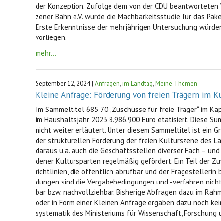
der Konzeption. Zufolge dem von der CDU beantworteten Wa
zener Bahn e.V. wurde die Machbarkeitsstudie für das Pak
Erste Erkenntnisse der mehrjährigen Untersuchung würde
vorliegen.
mehr...
September 12, 2024 |
Anfragen
,
im Landtag
,
Meine Themen
Kleine Anfrage: Förderung von freien Trägern im K
Im Sammeltitel 685 70 „Zuschüsse für freie Träger“ im Ka
im Haushaltsjahr 2023 8.986.900 Euro etatisiert. Diese Su
nicht weiter erläutert. Unter diesem Sammeltitel ist ein G
der strukturellen Förderung der freien Kulturszene des 
daraus u.a. auch die Geschäftsstellen diverser Fach – un
dener Kultursparten regelmäßig gefördert. Ein Teil der 
richtlinien, die öffentlich abrufbar und der Fragestelleri
dungen sind die Vergabebedingungen und -verfahren nicht
bar bzw. nachvollziehbar. Bisherige Abfragen dazu im Ra
oder in Form einer Kleinen Anfrage ergaben dazu noch kei
systematik des Ministeriums für Wissenschaft, Forschung u