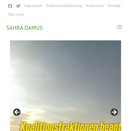
Impressum
Datenschutzerklärung
Impressum
Kontakt
Über mich
menu
SAHRA DAMUS
Startseite
Pressemitteilungen
im Landtag
Anträge
Anfragen
Meine Reden
Über mich
Transparenz
Mutterschutz und Elternzeit 2022
Pressebilder
Kontakt